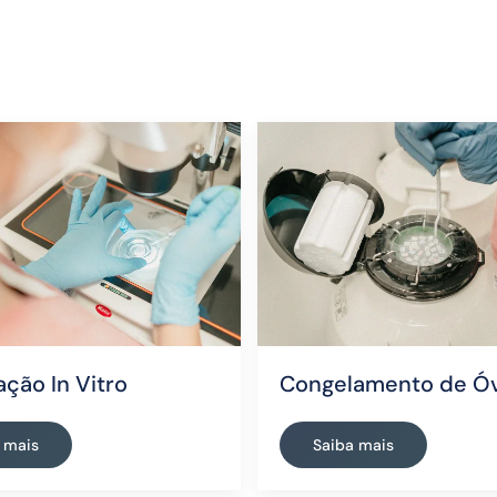
zação In Vitro
Congelamento de Óv
 mais
Saiba mais