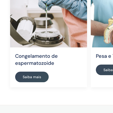
Congelamento de
Pesa e
espermatozoide
Saiba
Saiba mais